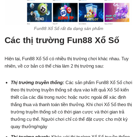
Fun88 Xổ Số rất đa dạng sản phẩm
Các thị trường Fun88 Xổ Số
Hiện tại, Fun88 Xổ Số có nhiều thị trường chơi khác nhau. Tuy
nhiên, về cơ bản có thể chia làm 2 thị trường sau:
Thị trường truyền thống:
Các sản phẩm Fun88 Xổ Số chơi
theo thị trường truyền thống sẽ dựa vào kết quả Xổ Số kiến
thiết của các đài trong nước hoặc nước ngoài để xác định
thắng thua và thanh toán tiền thưởng. Khi chơi Xổ Số theo thị
trường truyền thống sẽ có thời gian cược và thời gian trả
thưởng cụ thể. Người chơi chỉ có thể đặt cược cho một kỳ
quay thưởng/ngày
Thị trường nhanh:
Khác với thị trường Xổ Số truyền thống,