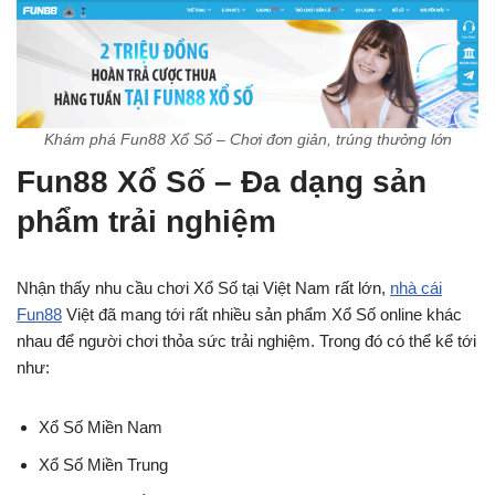
Khám phá Fun88 Xổ Số – Chơi đơn giản, trúng thưởng lớn
Fun88 Xổ Số – Đa dạng sản
phẩm trải nghiệm
Nhận thấy nhu cầu chơi Xổ Số tại Việt Nam rất lớn,
nhà cái
Fun88
Việt đã mang tới rất nhiều sản phẩm Xổ Số online khác
nhau để người chơi thỏa sức trải nghiệm. Trong đó có thể kể tới
như:
Xổ Số Miền Nam
Xổ Số Miền Trung