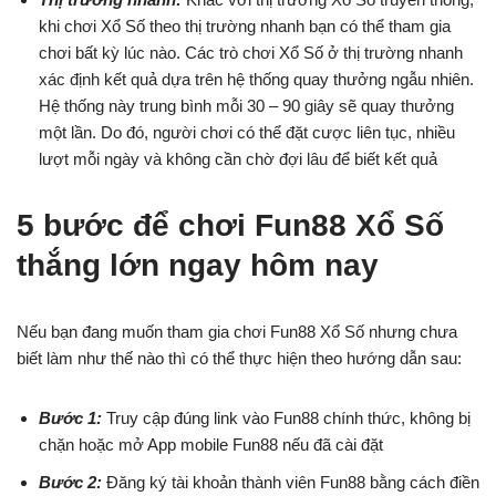
khi chơi Xổ Số theo thị trường nhanh bạn có thể tham gia
chơi bất kỳ lúc nào. Các trò chơi Xổ Số ở thị trường nhanh
xác định kết quả dựa trên hệ thống quay thưởng ngẫu nhiên.
Hệ thống này trung bình mỗi 30 – 90 giây sẽ quay thưởng
một lần. Do đó, người chơi có thể đặt cược liên tục, nhiều
lượt mỗi ngày và không cần chờ đợi lâu để biết kết quả
5 bước để chơi Fun88 Xổ Số
thắng lớn ngay hôm nay
Nếu bạn đang muốn tham gia chơi Fun88 Xổ Số nhưng chưa
biết làm như thế nào thì có thể thực hiện theo hướng dẫn sau:
Bước 1:
Truy cập đúng link vào Fun88 chính thức, không bị
chặn hoặc mở App mobile Fun88 nếu đã cài đặt
Bước 2:
Đăng ký tài khoản thành viên Fun88 bằng cách điền