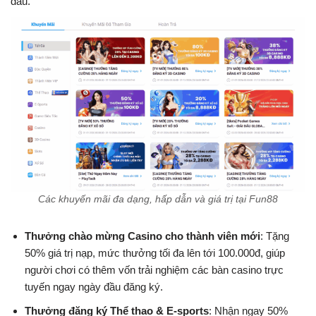
đầu.
Các khuyến mãi đa dạng, hấp dẫn và giá trị tại Fun88
Thưởng chào mừng Casino cho thành viên mới
: Tặng
50% giá trị nạp, mức thưởng tối đa lên tới 100.000đ, giúp
người chơi có thêm vốn trải nghiệm các bàn casino trực
tuyến ngay ngày đầu đăng ký.
Thưởng đăng ký Thể thao & E-sports
: Nhận ngay 50%