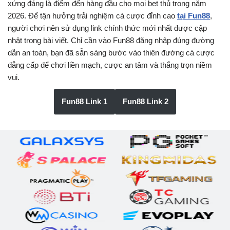
xứng đáng là điểm đến hàng đầu cho mọi bet thủ trong năm
2026. Để tận hưởng trải nghiệm cá cược đỉnh cao
tại Fun88
,
người chơi nên sử dụng link chính thức mới nhất được cập
nhật trong bài viết. Chỉ cần vào Fun88 đăng nhập đúng đường
dẫn an toàn, bạn đã sẵn sàng bước vào thiên đường cá cược
đẳng cấp để chơi liền mạch, cược an tâm và thắng trọn niềm
vui.
Fun88 Link 1
Fun88 Link 2