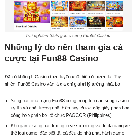
Trải nghiệm Slots game cùng Fun88 Casino
Những lý do nên tham gia cá
cược tại Fun88 Casino
Đã có không ít Casino trực tuyến xuất hiện ở nước ta. Tuy
nhiên, Fun88 Casino vẫn là địa chỉ giải trí lý tưởng nhất bởi:
Sòng bạc qua mạng Fun88 đứng trong top các sòng casino
uy tín và chất lượng nhất hiện nay, được cấp giấy phép hoạt
động hợp pháp bởi tổ chức PAGCOR (Philippines)
Kho game sòng bạc khổng lồ về số lượng và độ da dạng về
thể loại game, đặc biệt tất cả đều do nhà phát hành game