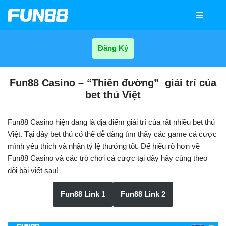
Chuyển
tới
Đăng Ký
nội
dung
Fun88 Casino – “Thiên đường” giải trí của
bet thủ Việt
Fun88 Casino hiện đang là địa điểm giải trí của rất nhiều bet thủ
Việt. Tại đây bet thủ có thể dễ dàng tìm thấy các game cá cược
mình yêu thích và nhận tỷ lệ thưởng tốt. Để hiểu rõ hơn về
Fun88 Casino và các trò chơi cá cược tại đây hãy cùng theo
dõi bài viết sau!
Fun88 Link 1
Fun88 Link 2