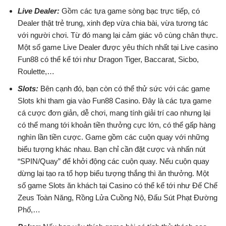
Live Dealer:
Gồm các tựa game sòng bạc trực tiếp, có
Dealer thật trẻ trung, xinh đẹp vừa chia bài, vừa tương tác
với người chơi. Từ đó mang lại cảm giác vô cùng chân thực.
Một số game Live Dealer được yêu thích nhất tại Live casino
Fun88 có thể kể tới như Dragon Tiger, Baccarat, Sicbo,
Roulette,…
Slots:
Bên cạnh đó, bạn còn có thể thử sức với các game
Slots khi tham gia vào Fun88 Casino. Đây là các tựa game
cá cược đơn giản, dễ chơi, mang tính giải trí cao nhưng lại
có thể mang tới khoản tiền thưởng cực lớn, có thể gấp hàng
nghìn lần tiền cược. Game gồm các cuộn quay với những
biểu tượng khác nhau. Bạn chỉ cần đặt cược và nhấn nút
“SPIN/Quay” để khởi động các cuộn quay. Nếu cuộn quay
dừng lại tạo ra tổ hợp biểu tượng thắng thì ăn thưởng. Một
số game Slots ăn khách tại Casino có thể kể tới như Đế Chế
Zeus Toàn Năng, Rồng Lửa Cuồng Nộ, Đấu Sút Phạt Đường
Phố,…