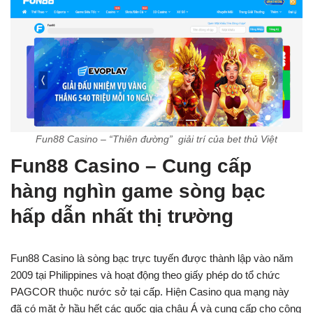
Fun88 Casino – “Thiên đường” giải trí của bet thủ Việt
Fun88 Casino – Cung cấp
hàng nghìn game sòng bạc
hấp dẫn nhất thị trường
Fun88 Casino là sòng bạc trực tuyến được thành lập vào năm
2009 tại Philippines và hoạt động theo giấy phép do tổ chức
PAGCOR thuộc nước sở tại cấp. Hiện Casino qua mạng này
đã có mặt ở hầu hết các quốc gia châu Á và cung cấp cho cộng