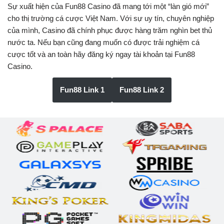
Sự xuất hiện của Fun88 Casino đã mang tới một “làn gió mới”
cho thị trường cá cược Việt Nam. Với sự uy tín, chuyên nghiệp
của mình, Casino đã chính phục được hàng trăm nghìn bet thủ
nước ta. Nếu bạn cũng đang muốn có được trải nghiệm cá
cược tốt và an toàn hãy đăng ký ngay tài khoản tại Fun88
Casino.
Fun88 Link 1
Fun88 Link 2